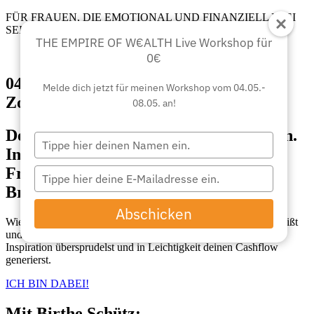
FÜR FRAUEN, DIE EMOTIONAL UND FINANZIELL FREI
SEIN WOLLEN
THE EMPIRE OF W€ALTH Live Workshop für
0€
04.–08. Mai 2025 | Jeden Tag live via
Melde dich jetzt für meinen Workshop vom 04.05.-
Zoom um 20 Uhr
08.05. an!
Dein wahrer reichtum beginnt im Innen.
Tippen
In der Begegnung mit deiner inneren
Sie
Ihren
Frau, die darauf wartet lichterloh in
Tippen
Namen
Sie
Brand gesteckt zu werden.
ein.
Ihre
Abschicken
E-
Wie du in nur 5 Tagen neu entflammt für dein Business bist, weißt
Mail
und tief fühlst was für dich möglich ist in deinem Leben, vor
Inspiration übersprudelst und in Leichtigkeit deinen Cashflow
ein.
generierst.
ICH BIN DABEI!
Mit Birthe Schütz: